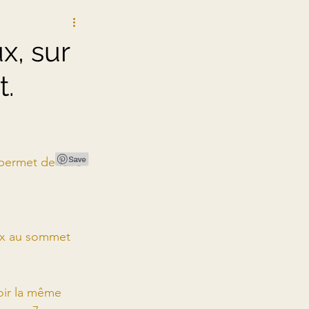
GETIQUE
x, sur
t.
permet de faire 
yx au sommet 
oir la même 