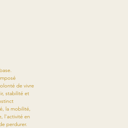
 base.
omposé 
volonté de vivre 
, stabilité et 
nstinct 
 la mobilité, 
 l'activité en 
 de perdurer.