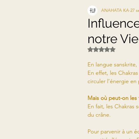
ANAHATA KA
27 s
ENSEIGNEMENTS
EN
Influence
notre Vie
LIBEREZ VOTRE POTENT
Noté NaN étoiles s
En langue sanskrite,
En effet, les Chakra
circuler l’énergie e
Mais où peut-on les 
En fait, les Chakras 
du crâne. 
Pour parvenir à un é