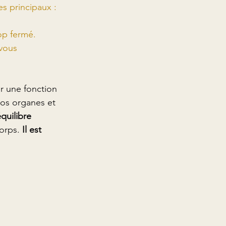
s principaux :
op fermé. 
vous 
er une fonction 
nos organes et 
quilibre 
orps.
 Il est 