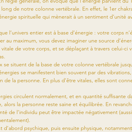
En règle générale, on évoque que l’énergie parvient du 1
long de notre colonne vertébrale. En effet, le 1er chakra 
énergie spirituelle qui mènerait à un sentiment d’unité av
que l’univers entier est à base d’énergie : votre corps n
ifier au maximum, vous devez imaginer une source d’éner
 vitale de votre corps, et se déplaçant à travers celui-ci v
as. 
x se situent de la base de votre colonne vertébrale jus
énergies se manifestent bien souvent par des vibrations,
n de la personne. En plus d’être vitales, elles sont conn
rgies circulent normalement, et en quantité suffisante 
, alors la personne reste saine et équilibrée. En revanche,
anté de l’individu peut être impactée négativement (aussi
entalement).
t d’abord psychique, puis ensuite physique, notamment 