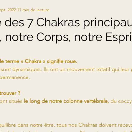
ept. 2022
11 min de lecture
SEIGNEMENTS DE L'EGYPTE ANTIQUE
ENER
 des 7 Chakras principau
, notre Corps, notre Espri
IEL
THÉRAPIES
ACTUALITÉS
ur 5.
 le terme « Chakra » signifie roue.
s sont dynamiques. Ils ont un mouvement rotatif qui leur 
n permanence. 
trouver ?
sont situés
 le long de notre colonne vertébrale,
 du cocc
quilibre dans notre être, tous nos Chakras doivent recev