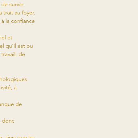
 de survie 
trait au foyer, 
à la confiance 
iel et 
l qu’il est ou 
travail, de 
chologiques 
vité, à 
manque de 
t donc 
, ainsi que les 