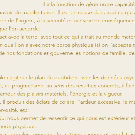
Il a la fonction de gérer notre capacité
ouvoir de manifestation. Il est en cause dans tout ce qui a 
er de l'argent, à la sécurité et par voie de conséquence 
que l’on accorde.
tact avec la terre, avec tout ce qui a trait au monde matér
 que l’on à avec notre corps physique (si on l’accepte te
e de nos fondations et gouverne les notions de famille, de 
akra agit sur le plan du quotidien, avec les données psy
, au pragmatisme, au sens des résultats concrets, à l'acti
l’amour des plaisirs matériels, l’énergie et la vigueur. 
e, il produit des éclats de colère, l’ardeur excessive, le 
rvosité, etc.
qui nous permet de ressentir ce qui nous est extérieur e
onde physique.
des surrénales, gouverne le système sanguin et circulatoire