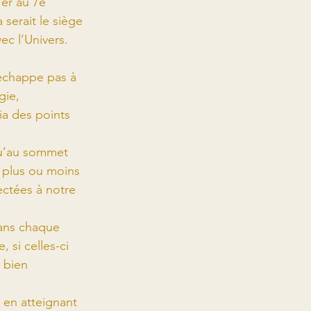
er au 7e 
serait le siège 
ec l’Univers.
’échappe pas à 
gie, 
ia des points 
qu’au sommet 
 plus ou moins 
ectées à notre 
dans chaque 
 si celles-ci 
 bien 
en atteignant 