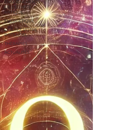
ENSEIGNEMENTS
DE L'EGYPTE
ANTIQUE
ENERGETIQUE
LIBEREZ VOTRE
POTENTIEL
THÉRAPIES
ACTUALITÉS