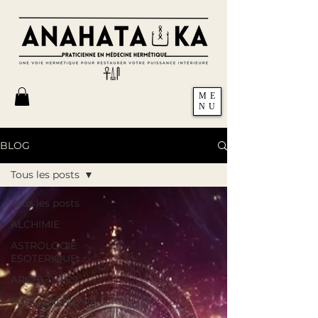
ME
NU
BLOG
Tous les posts
Tous les posts
ALCHIMIE
ASTROLOGIE
ESOTERIQUE
ARCHETYPES
ENSEIGNEMENTS