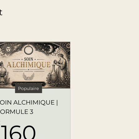
t
Populaire
OIN ALCHIMIQUE |
FORMULE 3
160€
€
160