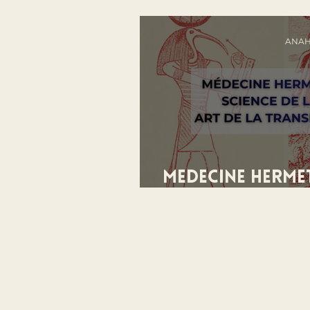
ANAH
Médecine Hermét
la vie, Art de 