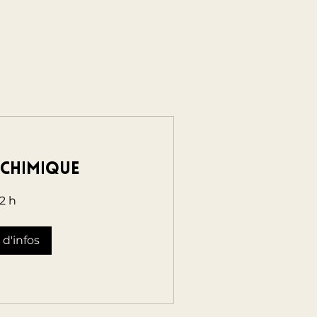
lchimique
2 h
 d'infos