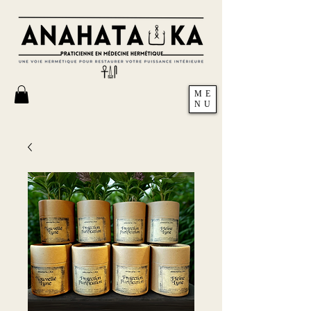
ME
NU