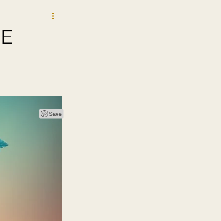
GETIQUE
IE