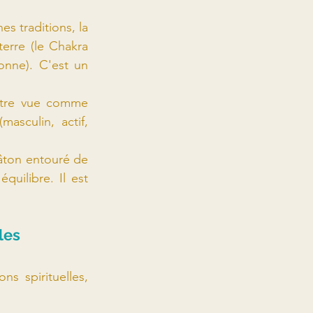
es traditions, la 
erre (le Chakra 
onne). C'est un 
être vue comme 
masculin, actif, 
âton entouré de 
uilibre. Il est 
les
s spirituelles, 