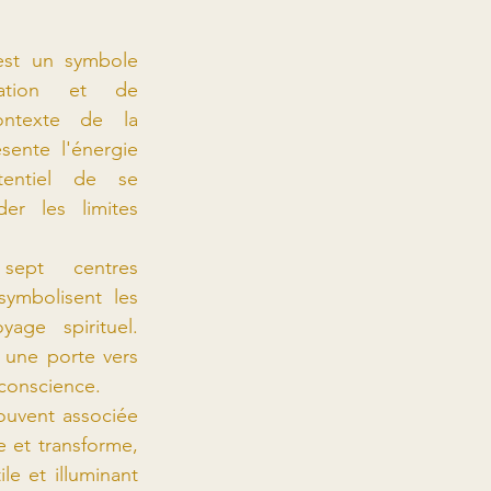
est un symbole 
mation et de 
ntexte de la 
sente l'énergie 
entiel de se 
er les limites 
sept centres 
ymbolisent les 
age spirituel. 
une porte vers 
conscience.
ouvent associée 
 et transforme, 
le et illuminant 