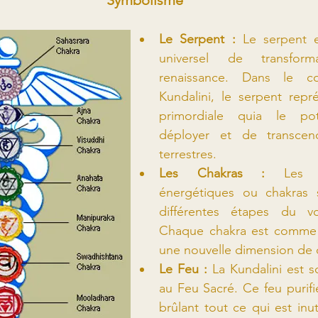
Le Serpent :
 Le serpent 
universel de transfor
renaissance. Dans le co
Kundalini, le serpent repré
primordiale quia le pot
déployer et de transcend
terrestres.
Les Chakras : 
Les 
énergétiques ou chakras s
différentes étapes du voy
Chaque chakra est comme 
une nouvelle dimension de 
Le Feu : 
La Kundalini est s
au Feu Sacré. Ce feu purifie
brûlant tout ce qui est inuti