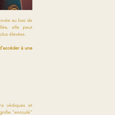
lovée au bas de 
ée, elle peut 
plus élevées.
d'accéder à une 
ns védiques et 
gnifie "enroulé" 