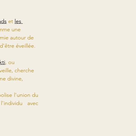
ads
 et 
les 
comme une 
emie autour de 
d'être éveillée.
kti
, ou 
veille, cherche 
ne divine, 
lise l'union du 
individu avec 