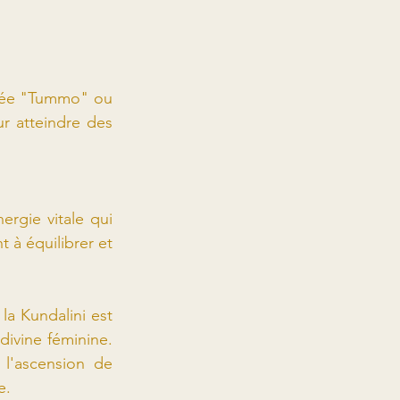
elée "Tummo" ou 
r atteindre des 
rgie vitale qui 
 à équilibrer et 
la Kundalini est 
divine féminine. 
l'ascension de 
e.