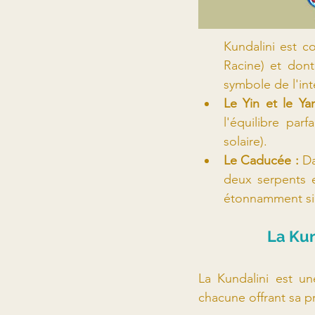
Kundalini est c
Racine) et dont
symbole de l'int
Le Yin et le Ya
l'équilibre parf
solaire).
Le Caducée : 
Da
deux serpents e
étonnamment simi
La Kun
La Kundalini est une
chacune offrant sa p