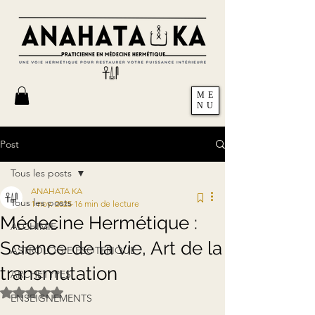
ME
NU
Post
Tous les posts
ANAHATA KA
Tous les posts
1 nov. 2025
16 min de lecture
Médecine Hermétique :
ALCHIMIE
Science de la vie, Art de la
ASTROLOGIE ESOTERIQUE
transmutation
ARCHETYPES
Noté NaN étoiles sur 5.
ENSEIGNEMENTS