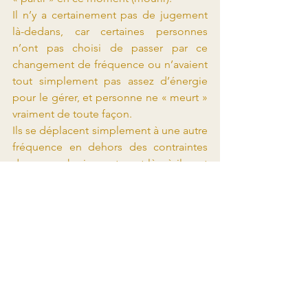
Il n’y a certainement pas de jugement 
là-dedans, car certaines personnes 
n’ont pas choisi de passer par ce 
changement de fréquence ou n’avaient 
tout simplement pas assez d’énergie 
pour le gérer, et personne ne « meurt » 
vraiment de toute façon.
Ils se déplacent simplement à une autre 
fréquence en dehors des contraintes 
du corps physique et vont là où ils ont 
besoin pour continuer leur voyage.
Comment s’acclimater au corps pour 
accepter les fréquences plus élevées ?
Il existe de nombreuses façons de vous 
aider à vous adapter aux énergies, mais 
en voici quelques-unes parmi les plus 
courantes :