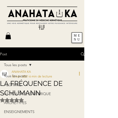
ME
NU
Post
Tous les posts
ANAHATA KA
Tous les posts
12 nov. 2021
6 min de lecture
LA FRÉQUENCE DE
ALCHIMIE
SCHUMANN
ASTROLOGIE ESOTERIQUE
Noté NaN étoiles sur 5.
ARCHETYPES
ENSEIGNEMENTS