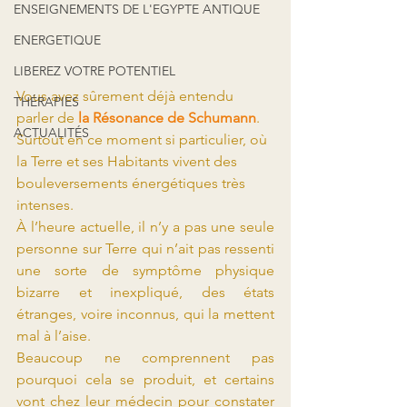
ENSEIGNEMENTS DE L'EGYPTE ANTIQUE
ENERGETIQUE
LIBEREZ VOTRE POTENTIEL
Vous avez sûrement déjà entendu 
THÉRAPIES
parler de 
la Résonance de Schumann
. 
ACTUALITÉS
Surtout en ce moment si particulier, où 
la Terre et ses Habitants vivent des 
bouleversements énergétiques très 
intenses.
À l’heure actuelle, il n’y a pas une seule 
personne sur Terre qui n’ait pas ressenti 
une sorte de symptôme physique 
bizarre et inexpliqué, des états 
étranges, voire inconnus, qui la mettent 
mal à l’aise.
Beaucoup ne comprennent pas 
pourquoi cela se produit, et certains 
vont chez leur médecin pour constater 